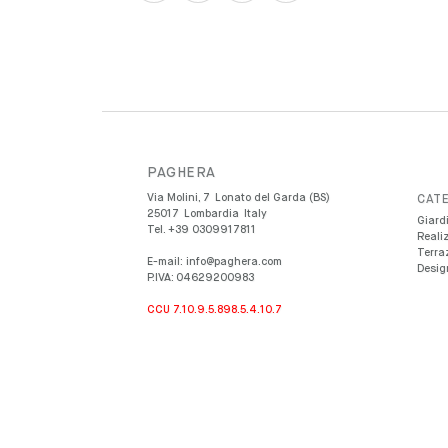
PAGHERA
Via Molini, 7
Lonato del Garda (BS)
CATE
25017
Lombardia
Italy
Giardi
Tel.
+39 0309917811
Reali
Terra
E-mail:
info@paghera.com
Design
P.IVA:
04629200983
CCU 7.10.9.5.898.5.4.10.7