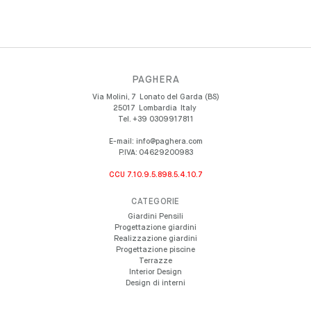
PAGHERA
Via Molini, 7
Lonato del Garda (BS)
25017
Lombardia
Italy
Tel.
+39 0309917811
E-mail:
info@paghera.com
P.IVA:
04629200983
CCU 7.10.9.5.898.5.4.10.7
CATEGORIE
Giardini Pensili
Progettazione giardini
Realizzazione giardini
Progettazione piscine
Terrazze
Interior Design
Design di interni