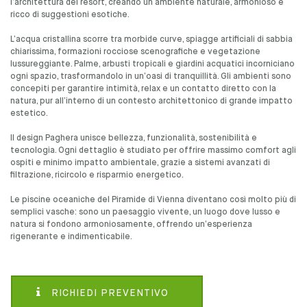
l’architettura del resort, creando un ambiente naturale, armonioso e
ricco di suggestioni esotiche.
L’acqua cristallina scorre tra morbide curve, spiagge artificiali di sabbia
chiarissima, formazioni rocciose scenografiche e vegetazione
lussureggiante. Palme, arbusti tropicali e giardini acquatici incorniciano
ogni spazio, trasformandolo in un’oasi di tranquillità. Gli ambienti sono
concepiti per garantire intimità, relax e un contatto diretto con la
natura, pur all’interno di un contesto architettonico di grande impatto
estetico.
Il design Paghera unisce bellezza, funzionalità, sostenibilità e
tecnologia. Ogni dettaglio è studiato per offrire massimo comfort agli
ospiti e minimo impatto ambientale, grazie a sistemi avanzati di
filtrazione, ricircolo e risparmio energetico.
Le piscine oceaniche del Piramide di Vienna diventano così molto più di
semplici vasche: sono un paesaggio vivente, un luogo dove lusso e
natura si fondono armoniosamente, offrendo un’esperienza
rigenerante e indimenticabile.
RICHIEDI PREVENTIVO