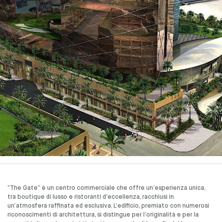
“The Gate” è un centro commerciale che offre un’esperienza unica,
tra boutique di lusso e ristoranti d’eccellenza, racchiusi in
un’atmosfera raffinata ed esclusiva. L’edificio, premiato con numerosi
riconoscimenti di architettura, si distingue per l’originalità e per la