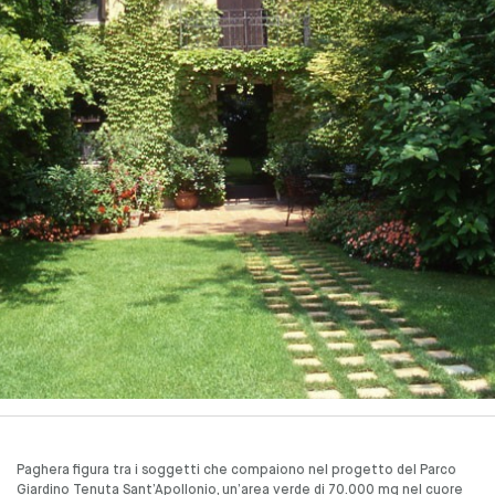
Paghera figura tra i soggetti che compaiono nel progetto del Parco
Giardino Tenuta Sant’Apollonio, un’area verde di 70.000 mq nel cuore