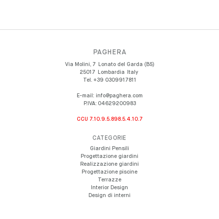
PAGHERA
Via Molini, 7
Lonato del Garda (BS)
25017
Lombardia
Italy
Tel.
+39 0309917811
E-mail:
info@paghera.com
P.IVA:
04629200983
CCU 7.10.9.5.898.5.4.10.7
CATEGORIE
Giardini Pensili
Progettazione giardini
Realizzazione giardini
Progettazione piscine
Terrazze
Interior Design
Design di interni