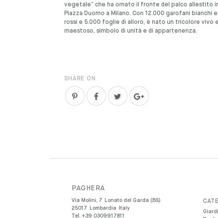
vegetale” che ha ornato il fronte del palco allestito i
Piazza Duomo a Milano. Con 12.000 garofani bianchi e
rossi e 5.000 foglie di alloro, è nato un tricolore vivo 
maestoso, simbolo di unità e di appartenenza.
SHARE ON
PAGHERA
Via Molini, 7
Lonato del Garda (BS)
CATE
25017
Lombardia
Italy
Giardi
Tel.
+39 0309917811