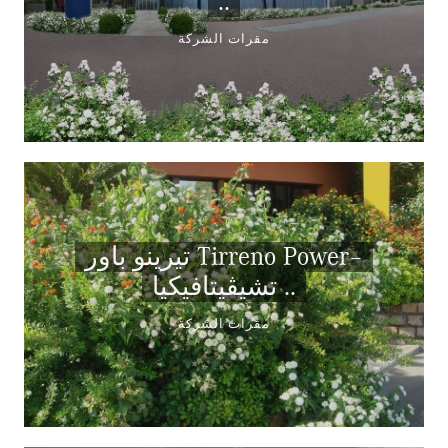
..
مقرات الشركة
تيرينو باور Tirreno Power–
تشيڤيتافيكيا ..
مقرات الشركة