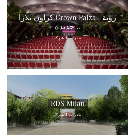
كراون بلازا Crown Palza - رؤية
جديدة ..
مقرات الشركة
RDS Milan
مقرات الشركة