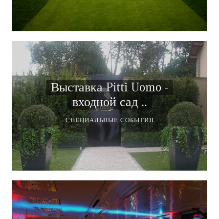
Выставка Pitti Uomo -
входной сад ..
СПЕЦИАЛЬНЫЕ СОБЫТИЯ