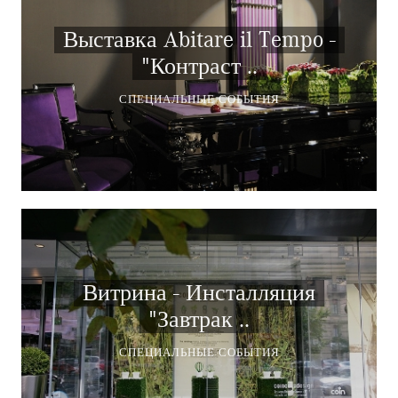
Выставка Abitare il Tempo -
"Контраст ..
СПЕЦИАЛЬНЫЕ СОБЫТИЯ
Витрина - Инсталляция
"Завтрак ..
СПЕЦИАЛЬНЫЕ СОБЫТИЯ