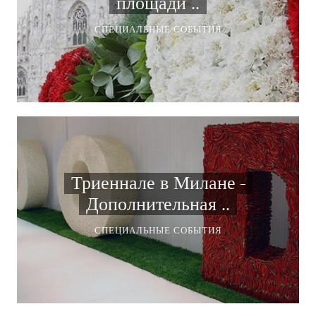
площади ..
СПЕЦИАЛЬНЫЕ СОБЫТИЯ
Триеннале в Милане -
Дополнительная ..
СПЕЦИАЛЬНЫЕ СОБЫТИЯ