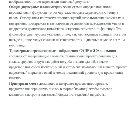
изображениях, точно передавали конечный результат.
Общие двумерные планиметрические схемы
определяют линии,
перспективы и фокусные точки чертежа, которые характеризуют зону в
целом. Определяют контекстуализацию зданий, использование наружных и
внутренних пространств в зависимости от динамики повседневной жизни и
от древнего даоистского китайского искусства геомантии – фэн-шуй. Эта
философия дает мудрые указания о том, как наслаждаться солнцем и светом
весь день, ориентируя спальни на северо-восток, а дневные помещения – на
юго-запад.
Трехмерные перспективные изображения САПР и 3D-анимация
составляют завершающие элементы технического проектирования для
малых, средних и крупных работ по урбанизации зданий, а также
представляют собой необходимый инструмент, помогающий вывести проект
на должный маркетинговый и коммуникативный уровень для презентации
клиенту.
Примерная смета
дополняет и завершает презентацию проекта,
предоставляя первичную оценку в форме "ножниц", чтобы вместе с
клиентом выстроить идеальный бюджет, отведенный на работы.