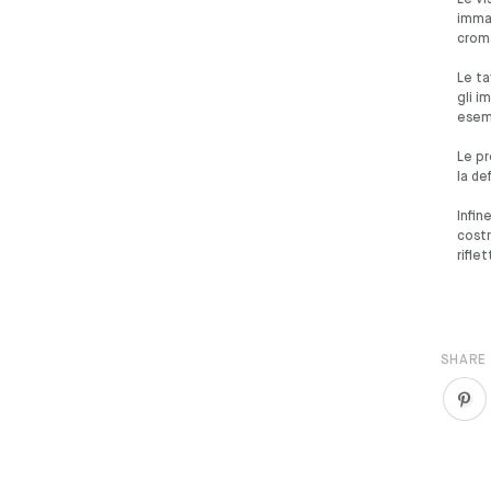
Le vi
immag
croma
Le ta
gli i
esemp
Le pr
la de
Infin
costr
rifle
SHARE