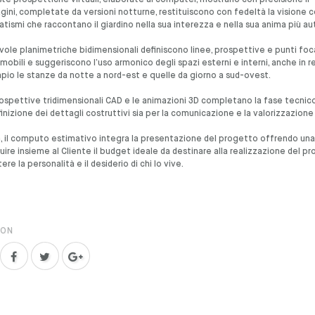
ste prospettiche virtuali, elaborate al computer, mostrano con precisione il “
ini, completate da versioni notturne, restituiscono con fedeltà la visione co
tismi che raccontano il giardino nella sua interezza e nella sua anima più au
vole planimetriche bidimensionali definiscono linee, prospettive e punti foc
mmobili e suggeriscono l’uso armonico degli spazi esterni e interni, anche in r
io le stanze da notte a nord-est e quelle da giorno a sud-ovest.
ospettive tridimensionali CAD e le animazioni 3D completano la fase tecnic
finizione dei dettagli costruttivi sia per la comunicazione e la valorizzazion
e, il computo estimativo integra la presentazione del progetto offrendo una 
uire insieme al Cliente il budget ideale da destinare alla realizzazione del p
ttere la personalità e il desiderio di chi lo vive.
 ON