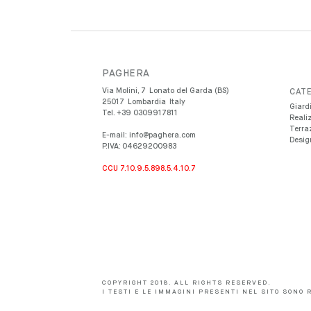
PAGHERA
Via Molini, 7
Lonato del Garda (BS)
CATE
25017
Lombardia
Italy
Giardi
Tel.
+39 0309917811
Reali
Terra
E-mail:
info@paghera.com
Design
P.IVA:
04629200983
CCU 7.10.9.5.898.5.4.10.7
COPYRIGHT 2018. ALL RIGHTS RESERVED.
I TESTI E LE IMMAGINI PRESENTI NEL SITO SONO