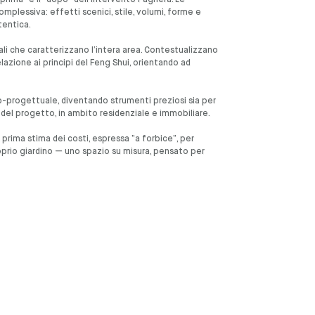
prima” e il “dopo” dell’intervento Paghera. Le
mplessiva: effetti scenici, stile, volumi, forme e
tentica.
ali che caratterizzano l’intera area. Contestualizzano
elazione ai principi del Feng Shui, orientando ad
o-progettuale, diventando strumenti preziosi sia per
e del progetto, in ambito residenziale e immobiliare.
prima stima dei costi, espressa “a forbice”, per
roprio giardino — uno spazio su misura, pensato per