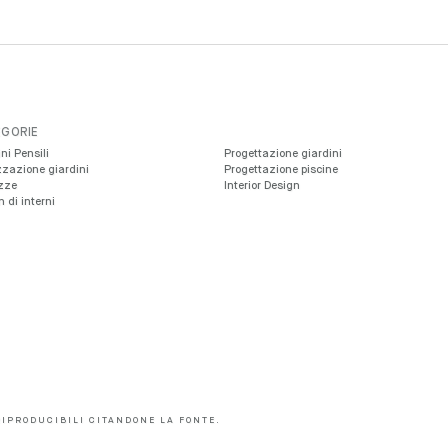
GORIE
ni Pensili
Progettazione giardini
zzazione giardini
Progettazione piscine
zze
Interior Design
 di interni
 RIPRODUCIBILI CITANDONE LA FONTE.