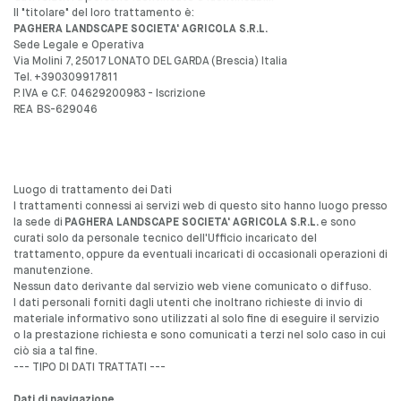
Il "titolare" del loro trattamento è:
PAGHERA LANDSCAPE SOCIETA' AGRICOLA S.R.L.
Sede Legale e Operativa
Via Molini 7, 25017 LONATO DEL GARDA (Brescia) Italia
Tel. +390309917811
P. IVA e C.F. 04629200983 - Iscrizione
REA BS-629046
Luogo di trattamento dei Dati
I trattamenti connessi ai servizi web di questo sito hanno luogo presso
la sede di
PAGHERA LANDSCAPE SOCIETA' AGRICOLA S.R.L.
e sono
curati solo da personale tecnico dell'Ufficio incaricato del
trattamento, oppure da eventuali incaricati di occasionali operazioni di
manutenzione.
Nessun dato derivante dal servizio web viene comunicato o diffuso.
I dati personali forniti dagli utenti che inoltrano richieste di invio di
materiale informativo sono utilizzati al solo fine di eseguire il servizio
o la prestazione richiesta e sono comunicati a terzi nel solo caso in cui
ciò sia a tal fine.
--- TIPO DI DATI TRATTATI ---
Dati di navigazione