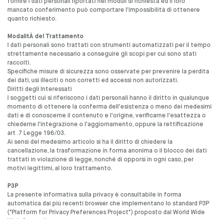
fornire i dati personali riportati nei moduli di richiesta ed il loro
mancato conferimento può comportare l'impossibilità di ottenere
quanto richiesto.
ModalitÀ del Trattamento
I dati personali sono trattati con strumenti automatizzati per il tempo
strettamente necessario a conseguire gli scopi per cui sono stati
raccolti.
Specifiche misure di sicurezza sono osservate per prevenire la perdita
dei dati, usi illeciti o non corretti ed accessi non autorizzati.
Diritti degli Interessati
I soggetti cui si riferiscono i dati personali hanno il diritto in qualunque
momento di ottenere la conferma dell'esistenza o meno dei medesimi
dati e di conoscerne il contenuto e l'origine, verificarne l'esattezza o
chiederne l'integrazione o l'aggiornamento, oppure la rettificazione
art .7 Legge 196/03.
Ai sensi del medesimo articolo si ha il diritto di chiedere la
cancellazione, la trasformazione in forma anonima o il blocco dei dati
trattati in violazione di legge, nonché di opporsi in ogni caso, per
motivi legittimi, al loro trattamento.
P3P
La presente informativa sulla privacy è consultabile in forma
automatica dai più recenti browser che implementano lo standard P3P
("Platform for Privacy Preferences Project") proposto dal World Wide