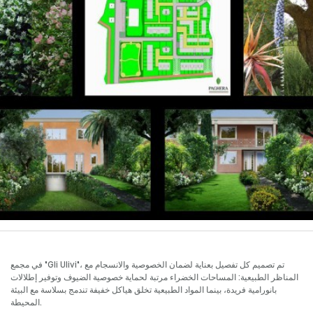
في مجمع "Gli Ulivi"، تم تصميم كل تفصيل بعناية لضمان الخصوصية والانسجام مع
المناظر الطبيعية: المساحات الخضراء مرتبة لحماية خصوصية الضيوف وتوفير إطلالات
بانورامية فريدة، بينما المواد الطبيعية تخلق هياكل خفيفة تندمج بسلاسة مع البيئة
المحيطة.