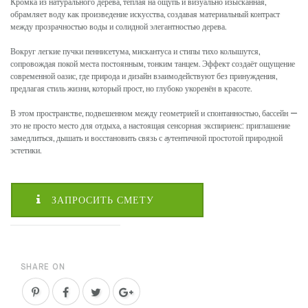
Кромка из натурального дерева, теплая на ощупь и визуально изысканная,
обрамляет воду как произведение искусства, создавая материальный контраст
между прозрачностью воды и солидной элегантностью дерева.
Вокруг легкие пучки пеннисетума, мискантуса и стипы тихо колышутся,
сопровождая покой места постоянным, тонким танцем. Эффект создаёт ощущение
современной оазис, где природа и дизайн взаимодействуют без принуждения,
предлагая стиль жизни, который прост, но глубоко укоренён в красоте.
В этом пространстве, подвешенном между геометрией и спонтанностью, бассейн —
это не просто место для отдыха, а настоящая сенсорная экспириенс: приглашение
замедлиться, дышать и восстановить связь с аутентичной простотой природной
эстетики.
ЗАПРОСИТЬ СМЕТУ
SHARE ON