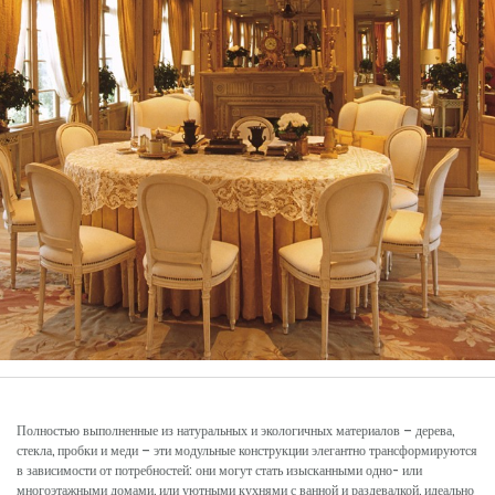
Полностью выполненные из натуральных и экологичных материалов – дерева,
стекла, пробки и меди – эти модульные конструкции элегантно трансформируются
в зависимости от потребностей: они могут стать изысканными одно- или
многоэтажными домами, или уютными кухнями с ванной и раздевалкой, идеально