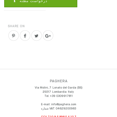
درخواست مظنه
SHARE ON
PAGHERA
Via Molini, 7
Lonato del Garda (BS)
25017
Lombardia
Italy
Tel.
+39 0309917811
E-mail:
info@paghera.com
شماره VAT:
04629200983
CCU 7.10.9.5.898.5.4.10.7