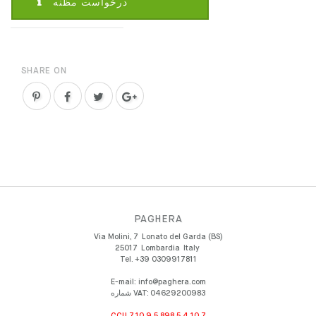
درخواست مظنه
SHARE ON
PAGHERA
Via Molini, 7
Lonato del Garda (BS)
25017
Lombardia
Italy
Tel.
+39 0309917811
E-mail:
info@paghera.com
شماره VAT:
04629200983
CCU 7.10.9.5.898.5.4.10.7