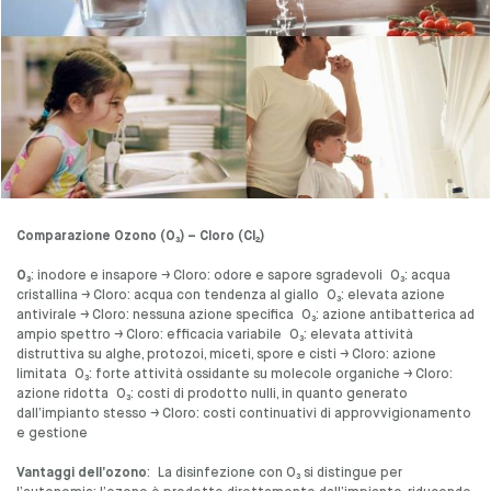
Comparazione Ozono (O₃) – Cloro (Cl₂)
O₃
: inodore e insapore → Cloro: odore e sapore sgradevoli O₃: acqua
cristallina → Cloro: acqua con tendenza al giallo O₃: elevata azione
antivirale → Cloro: nessuna azione specifica O₃: azione antibatterica ad
ampio spettro → Cloro: efficacia variabile O₃: elevata attività
distruttiva su alghe, protozoi, miceti, spore e cisti → Cloro: azione
limitata O₃: forte attività ossidante su molecole organiche → Cloro:
azione ridotta O₃: costi di prodotto nulli, in quanto generato
dall’impianto stesso → Cloro: costi continuativi di approvvigionamento
e gestione
Vantaggi dell’ozono
: La disinfezione con O₃ si distingue per