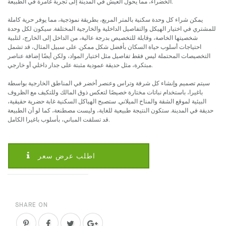
الخضراء، مما يحول العيش في المدينة إلى تجربة غامرة في الطبيعة.
يمكن شراء كل وحدة سكنية بالمتر المربع، بطريقة نموذجية، مما يوفر حرية كاملة
للمشتري في اختيار الهيكل والتفاصيل الداخلية والخارجية المختلفة. سيكون لكل وحدة
شخصيتها الخاصة، وقابلة للتخصيص بدرجة عالية، من الداخل إلى الخارج، لتلبية
احتياجات أسلوب حياة السكان بأفضل شكل ممكن. على سبيل المثال، قد تشمل
التخصيصات المحتملة ليس فقط تفاصيل مثل اختيار المواد، ولكن أيضًا إضافة عناصر
مبتكرة، مثل حديقة عمودية مثبتة على جدار داخلي أو خارجي.
سيتم تصميم وإنشاء كل شرفة وتراس وعنصر أخضر في المناطق الخارجية بواسطة
باغيرا، باستخدام نباتات مختارة خصيصًا لتعكس ذوق المالك وللتكيف مع الظروف
البيئية لموقع الشقة والمناخ الميلاني. ستصبح الهياكل السكنية غابة حضرية حقيقية،
حديقة في المدينة. ستكون النتيجة طبيعية للغاية، وليست مصطنعة، كما لو أن الطبيعة
قد تسلقت المباني، بأسلوب باغيرا الكامل.
اطلب عرض سعر
SHARE ON