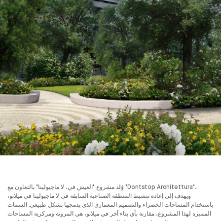
وُلد مشروع "العيش في، لا ماجيولينا" بالتعاون مع "Dontstop Architettura"،
ويهدف إلى إعادة تنشيط المنطقة الصناعية السابقة في لا ماجيولينا في ميلانو،
باستخدام المساحات الخضراء والتصميم المعماري الذي يدمجها بشكل طبيعي. السمات
المميزة لهذا المشروع، مقارنة بأي بناء آخر في ميلانو، هي المرونة ومركزية المساحات