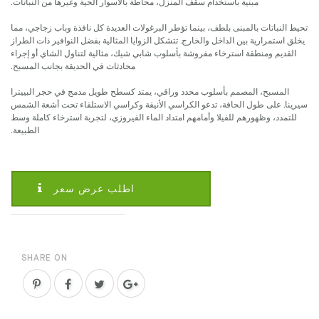
مبنية باستخدام سقف المنزل، محاطة بالأسوار الحية وغيرها من النباتات.
تحيط النباتات بالمبنى بلطف، بينما تؤطر البرغولات العديدة كل نافذة وباب زجاجي، مما
يخلق استمرارية بين الداخل والخارج. تتشكل الزوايا المثالية بفضل النوافير ذات الطراز
القديم ومنطقة استرخاء مفروشة بأسلوب شابي شيك، مثالية لتناول الشاي أو إجراء
محادثات في الحديقة بجانب المسبح.
المسبح، المصمم بأسلوب محدد وراقي، يمتد كسطح طويل مدمج في حجر البييترا
سيرينا. على طول الحافة، تدعو الكراسي الأنيقة وكراسي الاستلقاء تحت أشعة الشمس
للتمدد، وظهورهم للفيلا وأمامهم امتداد الماء الفيروزي، لتجربة استرخاء كاملة وسط
الطبيعة.
اطلب عرض سعر
SHARE ON