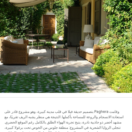
وقامت Paghera بتصميم حديقة فيلا في قلب مدينة كبيرة، وهو مشروع قادر على
استعادة الانسجام والروعة للمساحة بأكملها. النتيجة هي منظر يشبه الريف تقريبًا، مع
مشهد أخضر ذو جاذبية نادرة، يتيح تجربة الهواء الطلق بالكامل رغم الموقع الحضري.
تتجلى الزوايا الشعرية في المشروع: منطقة جلوس من الخوص تحت برغولا كبيرة،