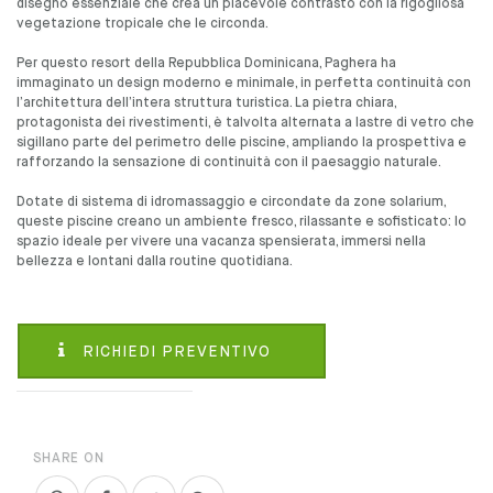
disegno essenziale che crea un piacevole contrasto con la rigogliosa
vegetazione tropicale che le circonda.
Per questo resort della Repubblica Dominicana, Paghera ha
immaginato un design moderno e minimale, in perfetta continuità con
l’architettura dell’intera struttura turistica. La pietra chiara,
protagonista dei rivestimenti, è talvolta alternata a lastre di vetro che
sigillano parte del perimetro delle piscine, ampliando la prospettiva e
rafforzando la sensazione di continuità con il paesaggio naturale.
Dotate di sistema di idromassaggio e circondate da zone solarium,
queste piscine creano un ambiente fresco, rilassante e sofisticato: lo
spazio ideale per vivere una vacanza spensierata, immersi nella
bellezza e lontani dalla routine quotidiana.
RICHIEDI PREVENTIVO
SHARE ON