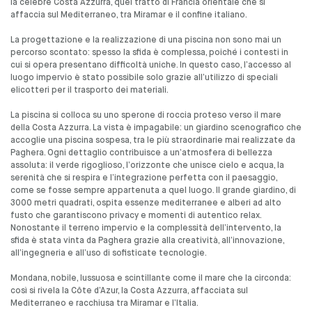
la celebre Costa Azzurra, quel tratto di Francia orientale che si
affaccia sul Mediterraneo, tra Miramar e il confine italiano.
La progettazione e la realizzazione di una piscina non sono mai un
percorso scontato: spesso la sfida è complessa, poiché i contesti in
cui si opera presentano difficoltà uniche. In questo caso, l’accesso al
luogo impervio è stato possibile solo grazie all’utilizzo di speciali
elicotteri per il trasporto dei materiali.
La piscina si colloca su uno sperone di roccia proteso verso il mare
della Costa Azzurra. La vista è impagabile: un giardino scenografico che
accoglie una piscina sospesa, tra le più straordinarie mai realizzate da
Paghera. Ogni dettaglio contribuisce a un’atmosfera di bellezza
assoluta: il verde rigoglioso, l’orizzonte che unisce cielo e acqua, la
serenità che si respira e l’integrazione perfetta con il paesaggio,
come se fosse sempre appartenuta a quel luogo. Il grande giardino, di
3000 metri quadrati, ospita essenze mediterranee e alberi ad alto
fusto che garantiscono privacy e momenti di autentico relax.
Nonostante il terreno impervio e la complessità dell’intervento, la
sfida è stata vinta da Paghera grazie alla creatività, all’innovazione,
all’ingegneria e all’uso di sofisticate tecnologie.
Mondana, nobile, lussuosa e scintillante come il mare che la circonda:
così si rivela la Côte d’Azur, la Costa Azzurra, affacciata sul
Mediterraneo e racchiusa tra Miramar e l’Italia.