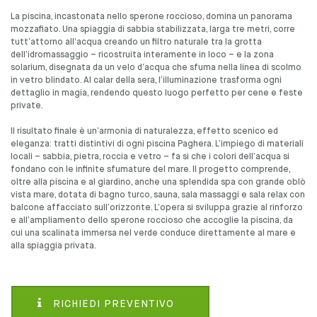
La piscina, incastonata nello sperone roccioso, domina un panorama
mozzafiato. Una spiaggia di sabbia stabilizzata, larga tre metri, corre
tutt’attorno all’acqua creando un filtro naturale tra la grotta
dell’idromassaggio – ricostruita interamente in loco – e la zona
solarium, disegnata da un velo d’acqua che sfuma nella linea di scolmo
in vetro blindato. Al calar della sera, l’illuminazione trasforma ogni
dettaglio in magia, rendendo questo luogo perfetto per cene e feste
private.
Il risultato finale è un’armonia di naturalezza, effetto scenico ed
eleganza: tratti distintivi di ogni piscina Paghera. L’impiego di materiali
locali – sabbia, pietra, roccia e vetro – fa sì che i colori dell’acqua si
fondano con le infinite sfumature del mare. Il progetto comprende,
oltre alla piscina e al giardino, anche una splendida spa con grande oblò
vista mare, dotata di bagno turco, sauna, sala massaggi e sala relax con
balcone affacciato sull’orizzonte. L’opera si sviluppa grazie al rinforzo
e all’ampliamento dello sperone roccioso che accoglie la piscina, da
cui una scalinata immersa nel verde conduce direttamente al mare e
alla spiaggia privata.
RICHIEDI PREVENTIVO