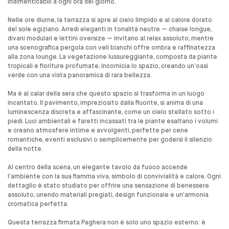
indimenticabili a ogni ora del giorno.
Nelle ore diurne, la terrazza si apre al cielo limpido e al calore dorato
del sole egiziano. Arredi eleganti in tonalità neutre — chaise longue,
divani modulari e lettini oversize — invitano al relax assoluto, mentre
una scenografica pergola con veli bianchi offre ombra e raffinatezza
alla zona lounge. La vegetazione lussureggiante, composta da piante
tropicali e fioriture profumate, incornicia lo spazio, creando un’oasi
verde con una vista panoramica di rara bellezza.
Ma è al calar della sera che questo spazio si trasforma in un luogo
incantato. Il pavimento, impreziosito dalla fluorite, si anima di una
luminescenza discreta e affascinante, come un cielo stellato sotto i
piedi. Luci ambientali e faretti incassati tra le piante esaltano i volumi
e creano atmosfere intime e avvolgenti, perfette per cene
romantiche, eventi esclusivi o semplicemente per godersi il silenzio
della notte.
Al centro della scena, un elegante tavolo da fuoco accende
l’ambiente con la sua fiamma viva, simbolo di convivialità e calore. Ogni
dettaglio è stato studiato per offrire una sensazione di benessere
assoluto, unendo materiali pregiati, design funzionale e un’armonia
cromatica perfetta.
Questa terrazza firmata Paghera non è solo uno spazio esterno: è