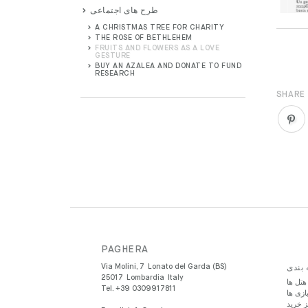
طرح های اجتماعی
A CHRISTMAS TREE FOR CHARITY
THE ROSE OF BETHLEHEM
FRUITS AND FLOWERS AS A LOVE
GESTURE
BUY AN AZALEA AND DONATE TO FUND
RESEARCH
SHARE
PAGHERA
Via Molini, 7
Lonato del Garda (BS)
 بندی
25017
Lombardia
Italy
هتل ها
Tel.
+39 0309917811
زی ها
ز خرید