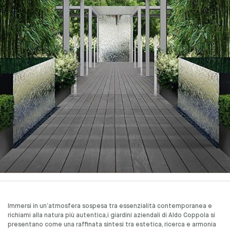
Immersi in un’atmosfera sospesa tra essenzialità contemporanea e
richiami alla natura più autentica,i giardini aziendali di Aldo Coppola si
presentano come una raffinata sintesi tra estetica, ricerca e armonia