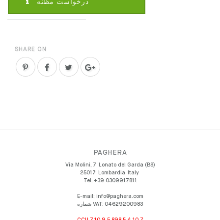
درخواست مظنه
SHARE ON
PAGHERA
Via Molini, 7
Lonato del Garda (BS)
25017
Lombardia
Italy
Tel.
+39 0309917811
E-mail:
info@paghera.com
شماره VAT:
04629200983
CCU 7.10.9.5.898.5.4.10.7